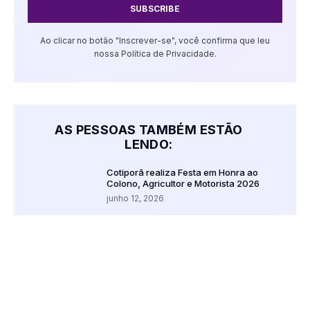
SUBSCRIBE
Ao clicar no botão "Inscrever-se", você confirma que leu
nossa Política de Privacidade.
AS PESSOAS TAMBÉM ESTÃO
LENDO:
Cotiporã realiza Festa em Honra ao
Colono, Agricultor e Motorista 2026
junho 12, 2026
Gelson Conte avalia jogo-treino do
Veranópolis e projeta sequência de
preparação
julho 27, 2026
Vídeo: VEC estreia com vitória no
Gauchão Série A2 ao bater o