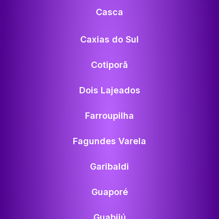
Casca
Caxias do Sul
Cotiporã
Dois Lajeados
Farroupilha
Fagundes Varela
Garibaldi
Guaporé
Guabijú