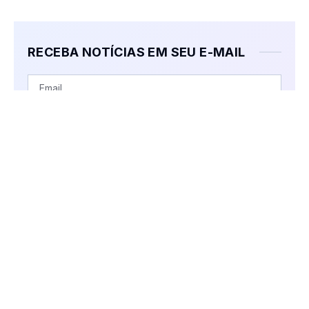
RECEBA NOTÍCIAS EM SEU E-MAIL
SUBSCRIBE
Ao clicar no botão "Inscrever-se", você confirma que leu
nossa Política de Privacidade.
AS PESSOAS TAMBÉM ESTÃO
LENDO:
“Café com a Bruxa” traz os caminhos
do zodíaco pelas cartas na KOM FM e
TV