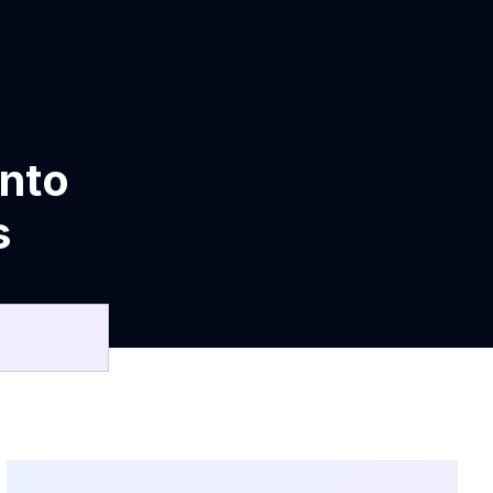
nto
s