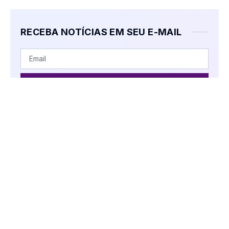
RECEBA NOTÍCIAS EM SEU E-MAIL
SUBSCRIBE
Ao clicar no botão "Inscrever-se", você confirma que leu
nossa Política de Privacidade.
AS PESSOAS TAMBÉM ESTÃO
LENDO:
Vídeo: AVAEC conquista título estadual
de futebol de campo e garante vaga no
campeonato nacional