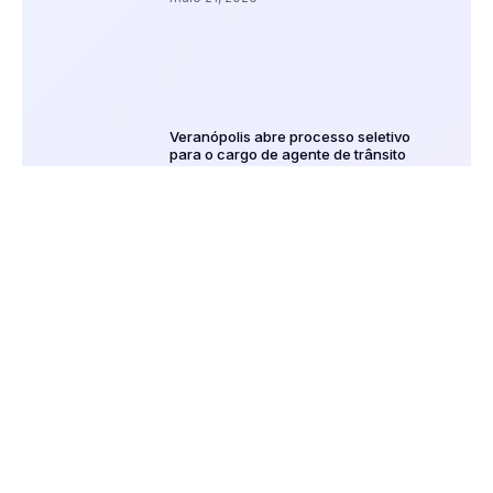
Veranópolis abre processo seletivo
para o cargo de agente de trânsito
maio 6, 2026
Veranópolis confirma a realização do 1º
Festival do Bolinho de Chuva
junho 23, 2026