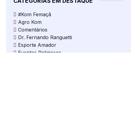
CATEGORIAS EM DESTAQUE
#Kom Femaçã
Agro Kom
Comentários
Dr. Fernando Ranguetti
Esporte Amador
Eventos Religiosos
Jogos
Kom Clima e Temperatura
Kom Cultura
Kom Destaques
Kom Educação
Kom Eleições
Kom Esportes
Kom Gastronomia e Turismo
Kom Geral
Kom Mundo
kom Música