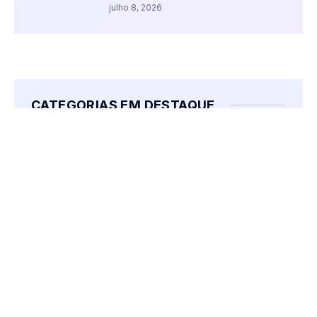
julho 8, 2026
CATEGORIAS EM DESTAQUE
#Kom Femaçã
Agro Kom
Comentários
Dr. Fernando Ranguetti
Esporte Amador
Eventos Religiosos
Jogos
Kom Clima e Temperatura
Kom Cultura
Kom Destaques
Kom Educação