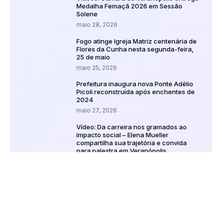
Medalha Femaçã 2026 em Sessão
Solene
maio 28, 2026
Fogo atinge Igreja Matriz centenária de
Flores da Cunha nesta segunda-feira,
25 de maio
maio 25, 2026
Prefeitura inaugura nova Ponte Adélio
Picoli reconstruída após enchentes de
2024
maio 27, 2026
Vídeo: Da carreira nos gramados ao
impacto social – Elena Mueller
compartilha sua trajetória e convida
para palestra em Veranópolis
junho 24, 2026
Nova Prata inicia uso do Sistema
Eletrônico de Informações para
processos administrativos
julho 13, 2026