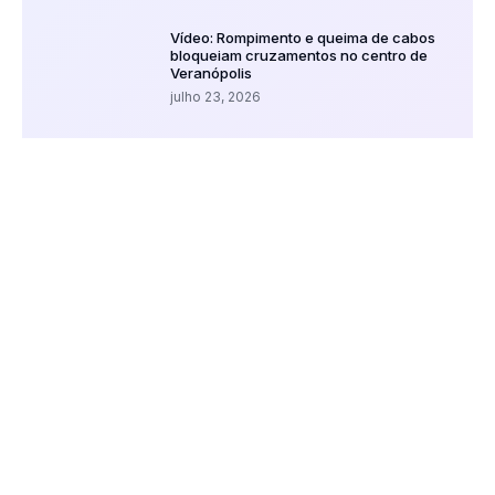
Vídeo: Rompimento e queima de cabos
bloqueiam cruzamentos no centro de
Veranópolis
julho 23, 2026
CATEGORIAS EM DESTAQUE
#Kom Femaçã
Agro Kom
Comentários
Dr. Fernando Ranguetti
Esporte Amador
Eventos Religiosos
Jogos
Kom Clima e Temperatura