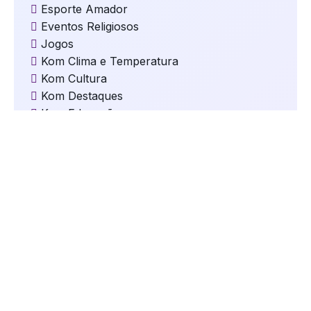
Esporte Amador
Eventos Religiosos
Jogos
Kom Clima e Temperatura
Kom Cultura
Kom Destaques
Kom Educação
Kom Eleições
Kom Esportes
Kom Gastronomia e Turismo
Kom Geral
Kom Mundo
kom Música
Kom Natal
kom Oportunidades
kom Saúde
Kom Segurança
kom Serviços