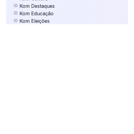
Kom Destaques
Kom Educação
Kom Eleições
Kom Esportes
Kom Gastronomia e Turismo
Kom Geral
Kom Mundo
kom Música
Kom Natal
kom Oportunidades
kom Saúde
Kom Segurança
kom Serviços
Kom Tecnologia
kom Trânsito
Kom Vida de Pet
Maria Antônia Arcari
Parceiros da Kom