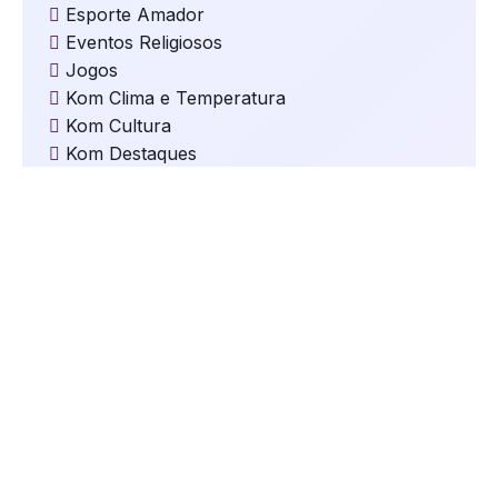
Esporte Amador
Eventos Religiosos
Jogos
Kom Clima e Temperatura
Kom Cultura
Kom Destaques
Kom Educação
Kom Eleições
Kom Esportes
Kom Gastronomia e Turismo
Kom Geral
Kom Mundo
kom Música
Kom Natal
kom Oportunidades
kom Saúde
Kom Segurança
kom Serviços