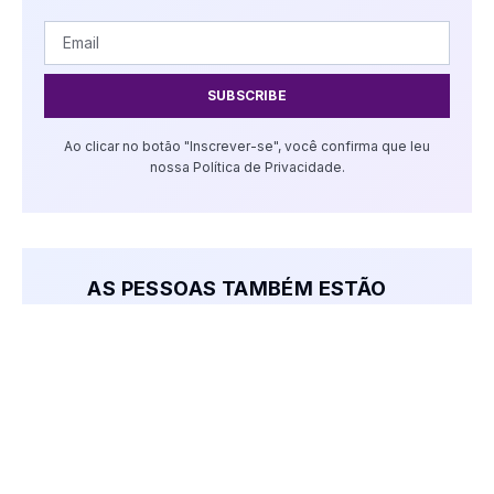
SUBSCRIBE
Ao clicar no botão "Inscrever-se", você confirma que leu
nossa Política de Privacidade.
AS PESSOAS TAMBÉM ESTÃO
LENDO:
Copa do Mundo 2026: Brasil empata
com Marrocos na estreia; confira os
resultados e o guia da 1ª rodada
junho 13, 2026
Vídeo: Prefeito Cristiano Dal Pai fala
sobre o projeto Veranópolis 10+10 e
eventos locais