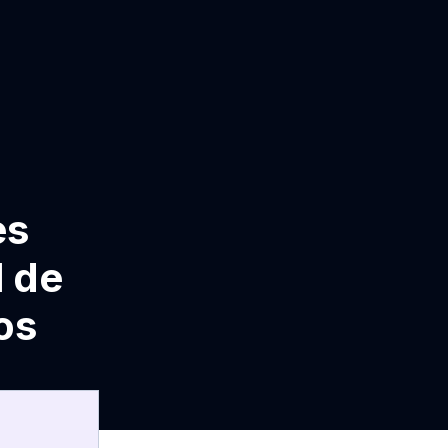
es
l de
os