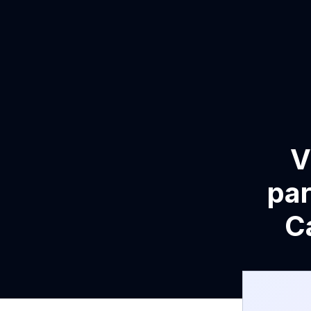
V
par
C