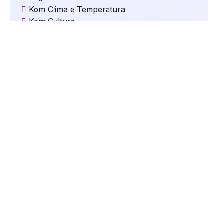
Kom Clima e Temperatura
Kom Cultura
Kom Destaques
Kom Educação
Kom Eleições
Kom Esportes
Kom Gastronomia e Turismo
Kom Geral
Kom Mundo
kom Música
Kom Natal
kom Oportunidades
kom Saúde
Kom Segurança
kom Serviços
Kom Tecnologia
kom Trânsito
Kom Vida de Pet