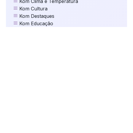
Kom Clima e Temperatura
Kom Cultura
Kom Destaques
Kom Educação
Kom Eleições
Kom Esportes
Kom Gastronomia e Turismo
Kom Geral
Kom Mundo
kom Música
Kom Natal
kom Oportunidades
kom Saúde
Kom Segurança
kom Serviços
Kom Tecnologia
kom Trânsito
Kom Vida de Pet