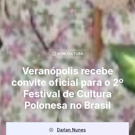
KOM CULTURA
Veranópolis recebe
convite oficial para o 2º
Festival de Cultura
Polonesa no Brasil
Darlan Nunes