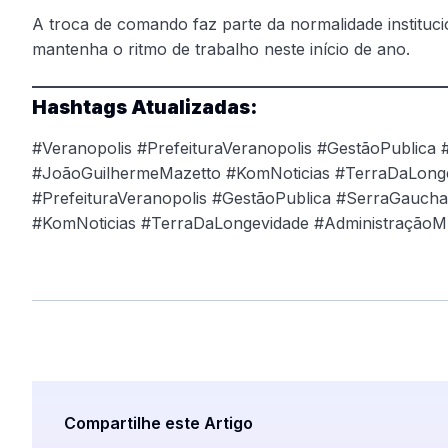
A troca de comando faz parte da normalidade instituc
mantenha o ritmo de trabalho neste início de ano.
Hashtags Atualizadas:
#Veranopolis #PrefeituraVeranopolis #GestãoPublica 
#JoãoGuilhermeMazetto #KomNoticias #TerraDaLonge
#PrefeituraVeranopolis #GestãoPublica #SerraGauch
#KomNoticias #TerraDaLongevidade #AdministraçãoMu
Compartilhe este Artigo