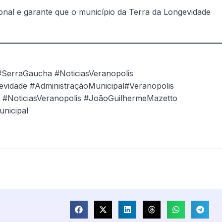
ional e garante que o município da Terra da Longevidade
#SerraGaucha #NoticiasVeranopolis
vidade #AdministraçãoMunicipal#Veranopolis
a #NoticiasVeranopolis #JoãoGuilhermeMazetto
nicipal