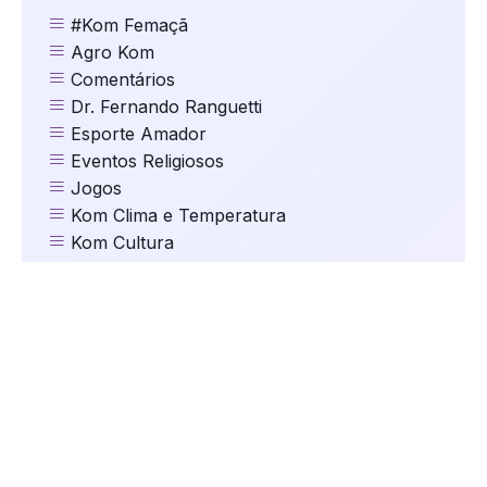
#Kom Femaçã
Agro Kom
Comentários
Dr. Fernando Ranguetti
Esporte Amador
Eventos Religiosos
Jogos
Kom Clima e Temperatura
Kom Cultura
Kom Destaques
Kom Educação
Kom Eleições
Kom Esportes
Kom Gastronomia e Turismo
Kom Geral
Kom Mundo
kom Música
Kom Natal