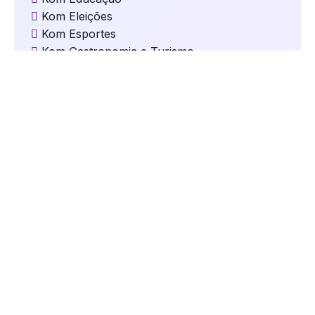
Kom Eleições
Kom Esportes
Kom Gastronomia e Turismo
Kom Geral
Kom Mundo
kom Música
Kom Natal
kom Oportunidades
kom Saúde
Kom Segurança
kom Serviços
Kom Tecnologia
kom Trânsito
Kom Vida de Pet
Maria Antônia Arcari
Parceiros da Kom
União Castilhense
Vec Série A2