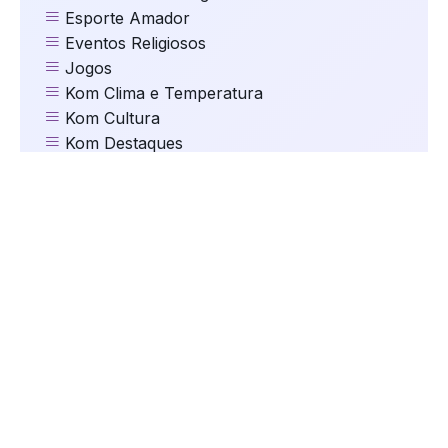
Esporte Amador
Eventos Religiosos
Jogos
Kom Clima e Temperatura
Kom Cultura
Kom Destaques
Kom Educação
Kom Eleições
Kom Esportes
Kom Gastronomia e Turismo
Kom Geral
Kom Mundo
kom Música
Kom Natal
kom Oportunidades
kom Saúde
Kom Segurança
kom Serviços