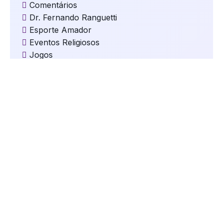
Comentários
Dr. Fernando Ranguetti
Esporte Amador
Eventos Religiosos
Jogos
Kom Clima e Temperatura
Kom Cultura
Kom Destaques
Kom Educação
Kom Eleições
Kom Esportes
Kom Gastronomia e Turismo
Kom Geral
Kom Mundo
kom Música
Kom Natal
kom Oportunidades
kom Saúde