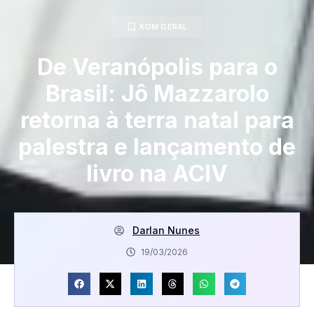
KOM GERAL
De Veranópolis para o
Brasil: Jô Mazzarolo
retorna à terra natal para
palestra e lançamento de
livro na ACIV
Darlan Nunes
19/03/2026