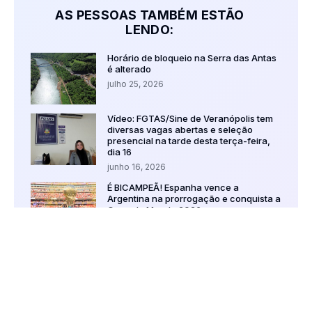
AS PESSOAS TAMBÉM ESTÃO
LENDO:
Horário de bloqueio na Serra das Antas
é alterado
julho 25, 2026
Vídeo: FGTAS/Sine de Veranópolis tem
diversas vagas abertas e seleção
presencial na tarde desta terça-feira,
dia 16
junho 16, 2026
É BICAMPEÃ! Espanha vence a
Argentina na prorrogação e conquista a
Copa do Mundo 2026
julho 20, 2026
Inscrições do Fies são ampliadas até
domingo (19)
julho 18, 2026
Vídeo: Veranópolis em pauta –