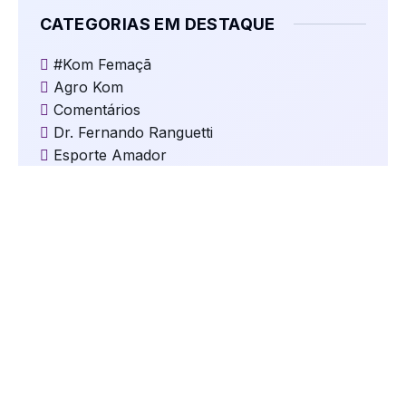
CATEGORIAS EM DESTAQUE
#Kom Femaçã
Agro Kom
Comentários
Dr. Fernando Ranguetti
Esporte Amador
Eventos Religiosos
Jogos
Kom Clima e Temperatura
Kom Cultura
Kom Destaques
Kom Educação
Kom Eleições
Kom Esportes
Kom Gastronomia e Turismo
Kom Geral
Kom Mundo