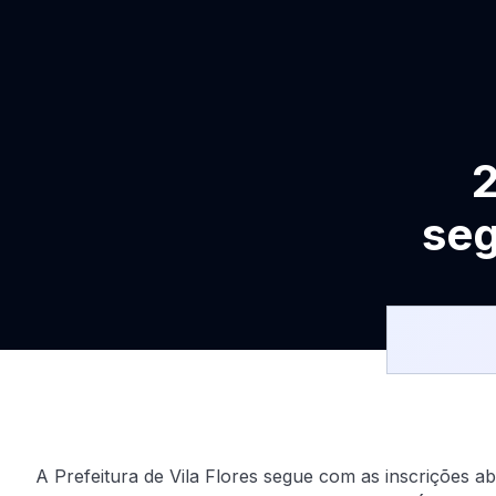
2
seg
A Prefeitura de Vila Flores segue com as inscrições a