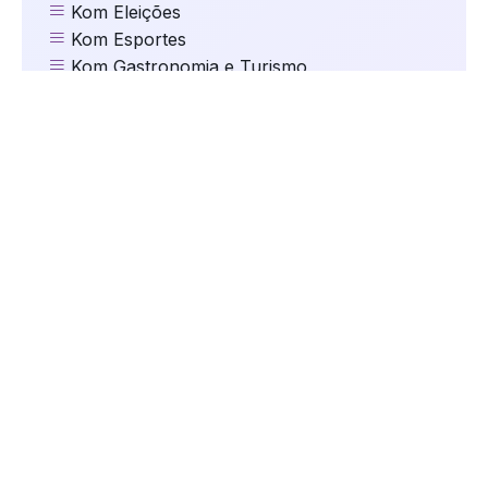
Kom Eleições
Kom Esportes
Kom Gastronomia e Turismo
Kom Geral
Kom Mundo
kom Música
Kom Natal
kom Oportunidades
kom Saúde
Kom Segurança
kom Serviços
Kom Tecnologia
kom Trânsito
Kom Vida de Pet
Maria Antônia Arcari
Parceiros da Kom
União Castilhense
Vec Série A2