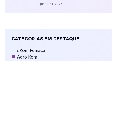
junho 24, 2026
CATEGORIAS EM DESTAQUE
#Kom Femaçã
Agro Kom
Comentários
Dr. Fernando Ranguetti
Esporte Amador
Eventos Religiosos
Jogos
Kom Clima e Temperatura
Kom Cultura
Kom Destaques
Kom Educação