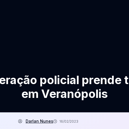
ração policial prende 
em Veranópolis
Darlan Nunes
16/02/2023