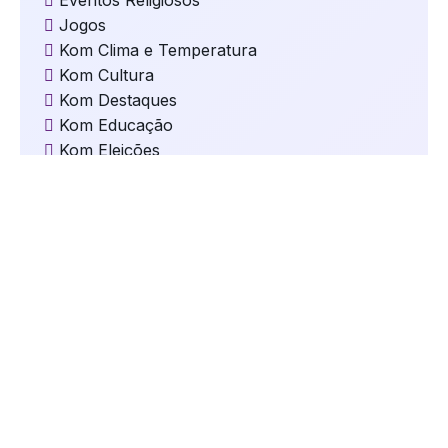
Jogos
Kom Clima e Temperatura
Kom Cultura
Kom Destaques
Kom Educação
Kom Eleições
Kom Esportes
Kom Gastronomia e Turismo
Kom Geral
Kom Mundo
kom Música
Kom Natal
kom Oportunidades
kom Saúde
Kom Segurança
kom Serviços
Kom Tecnologia