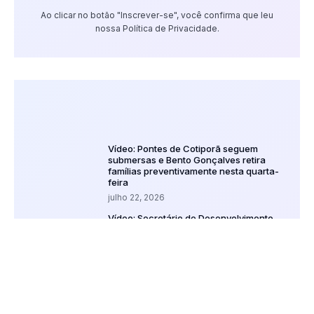
Ao clicar no botão "Inscrever-se", você confirma que leu
nossa Política de Privacidade.
Vídeo: Pontes de Cotiporã seguem
submersas e Bento Gonçalves retira
famílias preventivamente nesta quarta-
feira
julho 22, 2026
Vídeo: Secretário de Desenvolvimento
Econômico de Veranópolis faz balanço
sobre capacitação, mercado de
trabalho e planejamento do futuro
julho 15, 2026
Morre uma das vítimas de grave
acidente na BR-470, em Vila Flores
julho 29, 2026