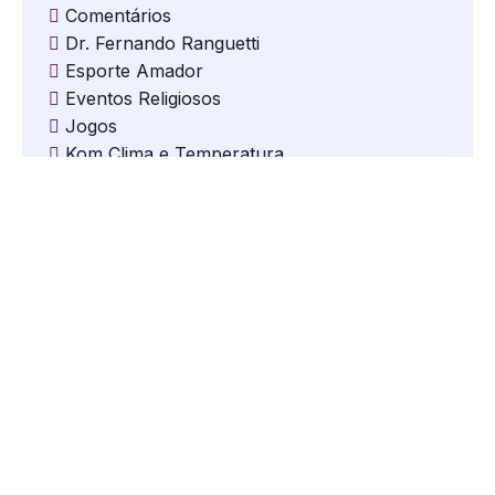
Comentários
Dr. Fernando Ranguetti
Esporte Amador
Eventos Religiosos
Jogos
Kom Clima e Temperatura
Kom Cultura
Kom Destaques
Kom Educação
Kom Eleições
Kom Esportes
Kom Gastronomia e Turismo
Kom Geral
Kom Mundo
kom Música
Kom Natal
kom Oportunidades
kom Saúde