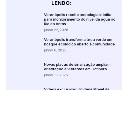
LENDO:
Veranópolis recebe tecnologia inédita
para monitoramento do nível da água no
Rio da Antas
junho 22, 2026
Veranópolis transforma área verde em
bosque ecológico aberto à comunidade
junho 6, 2026
Novas placas de sinalização ampliam
orientação a visitantes em Cotiporã
junho 18, 2026
Vídeos exclusivos: Unidade Móvel da
KOM acompanha in loco a situação da
ponte entre Bento Gonçalves e Cotiporã
julho 24, 2026
Nova onda de frio intenso a partir desta
sexta-feira
julho 3, 2026