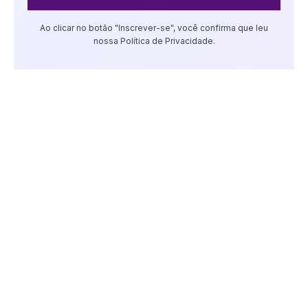
Ao clicar no botão "Inscrever-se", você confirma que leu
nossa Política de Privacidade.
AS PESSOAS TAMBÉM ESTÃO
LENDO:
É BICAMPEÃ! Espanha vence a
Argentina na prorrogação e conquista a
Copa do Mundo 2026
julho 20, 2026
Campanha Nacional de Multivacinação
está aberta; saiba mais
agosto 4, 2026
VEC contrata o atacante Ítalo Barbosa
para a temporada 2026
junho 24, 2026