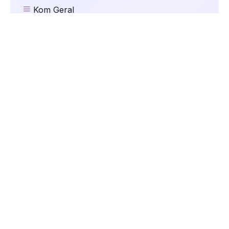
Kom Geral
Kom Mundo
kom Música
Kom Natal
kom Oportunidades
kom Saúde
Kom Segurança
kom Serviços
Kom Tecnologia
kom Trânsito
Kom Vida de Pet
Maria Antônia Arcari
Parceiros da Kom
União Castilhense
Vec Série A2