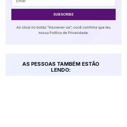
SUBSCRIBE
Ao clicar no botão "Inscrever-se", você confirma que leu
nossa Política de Privacidade.
AS PESSOAS TAMBÉM ESTÃO
LENDO:
Festa Junina de Nova Prata 2026 tem
programação divulgada; confira as
atrações
junho 6, 2026
Vídeos: Distrito Industrial recebe edição
do ‘Prefeitura Nos Bairros’ com mutirão
de melhorias nesta sexta-feira em
Veranópolis
junho 26, 2026