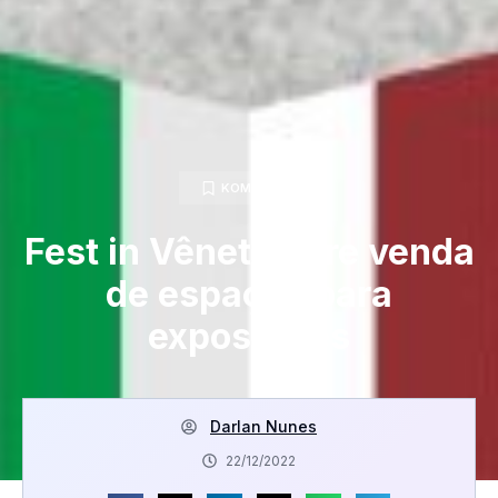
KOM GERAL
Fest in Vêneto abre venda
de espaços para
expositores
Darlan Nunes
22/12/2022