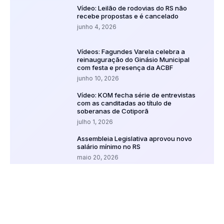
Vídeo: Leilão de rodovias do RS não
recebe propostas e é cancelado
junho 4, 2026
Vídeos: Fagundes Varela celebra a
reinauguração do Ginásio Municipal
com festa e presença da ACBF
junho 10, 2026
Vídeo: KOM fecha série de entrevistas
com as canditadas ao título de
soberanas de Cotiporã
julho 1, 2026
Assembleia Legislativa aprovou novo
salário mínimo no RS
maio 20, 2026
Vídeo: OBRAS NA ERS 437 – Avanço da
pavimentação asfáltica e cronograma
dos trabalhos são detalhados pela
empresa responsável
julho 4, 2026