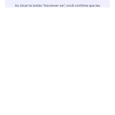
Ao clicar no botão "Inscrever-se", você confirma que leu
nossa Política de Privacidade.
AS PESSOAS TAMBÉM ESTÃO
LENDO:
Vídeo: Conselheiras tutelares de
Veranópolis detalham ações de
proteção à infância no aniversário de
36 anos do ECA
julho 13, 2026
Vídeo: Gelson Conte projeta retorno ao
VEC: “A única exigência que fiz é que a
gente voltasse a falar em acesso”
maio 27, 2026
Solidariedade e oportunidade: Vem aí
mais uma edição do BrechóCão em
Veranópolis